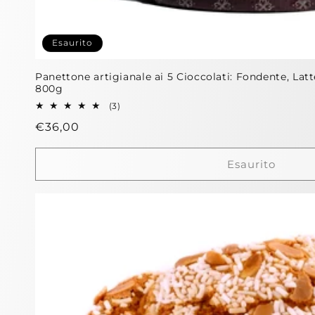
Esaurito
Panettone artigianale ai 5 Cioccolati: Fondente, Latt
800g
3
(3)
recensioni
Prezzo
€36,00
totali
di
listino
Esaurito