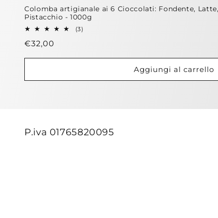
Colomba artigianale ai 6 Cioccolati: Fondente, Latte
Pistacchio - 1000g
3
(3)
recensioni
Prezzo
€32,00
totali
di
listino
Aggiungi al carrello
P.iva 01765820095