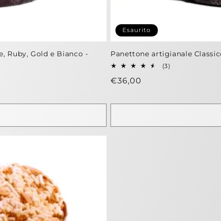
Esaurito
e, Ruby, Gold e Bianco -
Panettone artigianale Classic
3
(3)
recensioni
Prezzo
€36,00
totali
di
listino