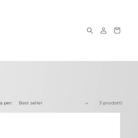
Carrello
Accedi
a per:
3 prodotti